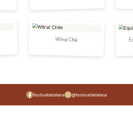
Eq
Witral Chile
festivaldelalana
@festivaldelalana